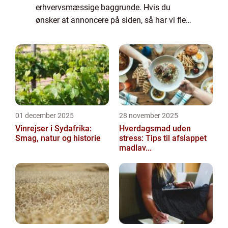
erhvervsmæssige baggrunde. Hvis du
ønsker at annoncere på siden, så har vi flere
muligheder. Bannerannoncering er blot én
af mulighederne. Vil du gerne vide mere...
01 december 2025
28 november 2025
Vinrejser i Sydafrika:
Hverdagsmad uden
Smag, natur og historie
stress: Tips til afslappet
madlav...