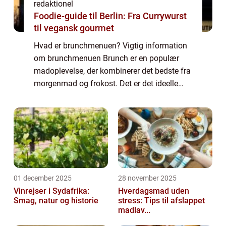
redaktionel
Foodie-guide til Berlin: Fra Currywurst
til vegansk gourmet
Hvad er brunchmenuen? Vigtig information
om brunchmenuen Brunch er en populær
madoplevelse, der kombinerer det bedste fra
morgenmad og frokost. Det er det ideelle
måltid for dem, der ønsker at nyde en
afslappet weekendmorgen med lækker mad
og godt se...
01 december 2025
28 november 2025
Vinrejser i Sydafrika:
Hverdagsmad uden
Smag, natur og historie
stress: Tips til afslappet
madlav...