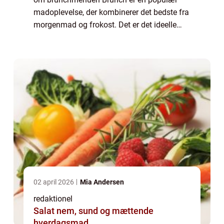
madoplevelse, der kombinerer det bedste fra
morgenmad og frokost. Det er det ideelle
måltid for dem, der ønsker at nyde en
afslappet weekendmorgen med lækker mad
og godt se...
02 april 2026
Mia Andersen
redaktionel
Salat nem, sund og mættende
hverdagsmad