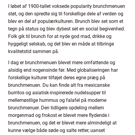
I løbet af 1900-tallet voksede popularity brunchmenuen
støt, og den spredte sig til forskellige dele af verden og
blev en del af populærkulturen. Brunch blev set som et
tegn på status og blev dybest set en social begivenhed.
Folk gik til brunch for at nyde god mad, drikke og
hyggeligt selskab, og det blev en måde at tilbringe
kvalitetstid sammen på.
I dag er brunchmenuen blevet mere omfattende og
alsidig end nogensinde før. Med globaliseringen har
forskellige kulturer tilføjet deres egne præg på
brunchmenuen. Du kan finde alt fra mexicanske
burritos og asiatisk-inspirerede nudelsupper til
mellemøstlige hummus og falafel på moderne
brunchmenuer. Den tidligere opdeling mellem
morgenmad og frokost er blevet mere flydende i
brunchmenuen, og det er blevet mere almindeligt at
kunne vælge både søde og salte retter, uanset