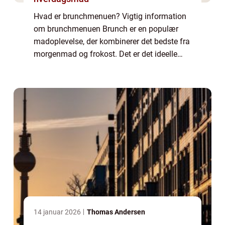
Hvad er brunchmenuen? Vigtig information
om brunchmenuen Brunch er en populær
madoplevelse, der kombinerer det bedste fra
morgenmad og frokost. Det er det ideelle
måltid for dem, der ønsker at nyde en
afslappet weekendmorgen med lækker mad
og godt se...
14 januar 2026
Thomas Andersen