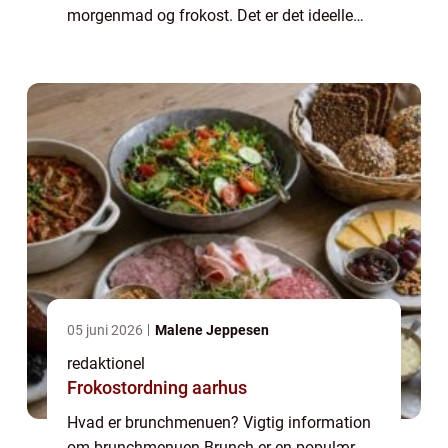
morgenmad og frokost. Det er det ideelle
måltid for dem, der ønsker at nyde en
afslappet weekendmorgen med lækker mad
og godt se...
05 juni 2026
Malene Jeppesen
redaktionel
Frokostordning aarhus
Hvad er brunchmenuen? Vigtig information
om brunchmenuen Brunch er en populær