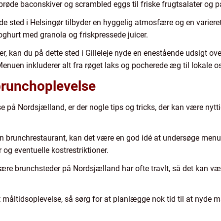
 sprøde baconskiver og scrambled eggs til friske frugtsalater og 
e sted i Helsingør tilbyder en hyggelig atmosfære og en varie
ghurt med granola og friskpressede juicer.
, kan du på dette sted i Gilleleje nyde en enestående udsigt ove
nuen inkluderer alt fra røget laks og pocherede æg til lokale os
 brunchoplevelse
på Nordsjælland, er der nogle tips og tricks, der kan være nyttig
brunchrestaurant, kan det være en god idé at undersøge menuen f
 og eventuelle kostrestriktioner.
ære brunchsteder på Nordsjælland har ofte travlt, så det kan vær
 måltidsoplevelse, så sørg for at planlægge nok tid til at nyde 