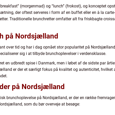
breakfast” (morgenmad) og “lunch” (frokost), og konceptet opst
tning, der oftest serveres i form af en buffet eller en à la car
etter. Traditionelle brunchretter omfatter alt fra friskbagte croi
ch på Nordsjælland
nt over tid og har i dag opnået stor popularitet på Nordsjælland
pecialiserer sig i at tilbyde brunchoplevelser i verdensklasse.
ret en udbredt spise i Danmark, men i løbet af de sidste par årti
land er der et særligt fokus på kvalitet og autenticitet, hvilket
ådet.
der på Nordsjælland
isk brunchoplevelse på Nordsjælland, er der en række fremragende
Nordsjælland, som du bør overveje at besøge: