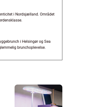
tenticitet i Nordsjælland. Området
verdensklasse.
Hyggebrunch i Helsingør og Sea
forglemmelig brunchoplevelse.