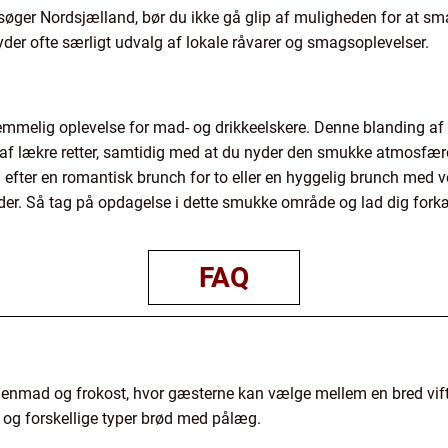
esøger Nordsjælland, bør du ikke gå glip af muligheden for at sma
der ofte særligt udvalg af lokale råvarer og smagsoplevelser.
emmelig oplevelse for mad- og drikkeelskere. Denne blanding af
lg af lækre retter, samtidig med at du nyder den smukke atmosf
efter en romantisk brunch for to eller en hyggelig brunch med v
er. Så tag på opdagelse i dette smukke område og lad dig for
FAQ
nmad og frokost, hvor gæsterne kan vælge mellem en bred vifte 
 og forskellige typer brød med pålæg.