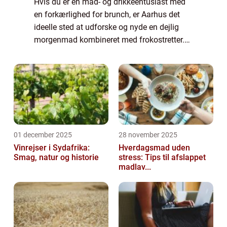
Hvis du er en mad- og drikkeentusiast med
en forkærlighed for brunch, er Aarhus det
ideelle sted at udforske og nyde en dejlig
morgenmad kombineret med frokostretter.
Denne artikel guider dig igennem alt, hvad
du har brug for at vide om “Bedste...
01 december 2025
28 november 2025
Vinrejser i Sydafrika:
Hverdagsmad uden
Smag, natur og historie
stress: Tips til afslappet
madlav...