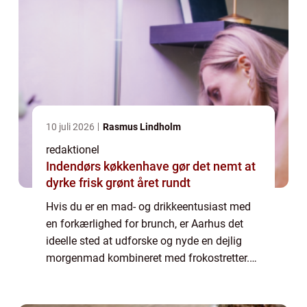
10 juli 2026
Rasmus Lindholm
redaktionel
Indendørs køkkenhave gør det nemt at
dyrke frisk grønt året rundt
Hvis du er en mad- og drikkeentusiast med
en forkærlighed for brunch, er Aarhus det
ideelle sted at udforske og nyde en dejlig
morgenmad kombineret med frokostretter.
Denne artikel guider dig igennem alt, hvad
du har brug for at vide om “Bedste...