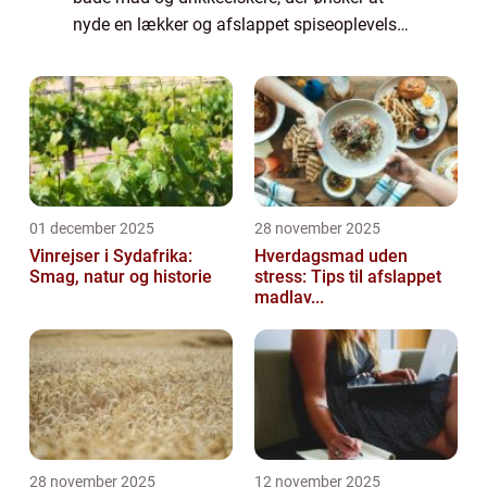
nyde en lækker og afslappet spiseoplevelse
hvor som helst. Det er en fantastisk
mulighed for at samle venner og familie og
fo...
01 december 2025
28 november 2025
Vinrejser i Sydafrika:
Hverdagsmad uden
Smag, natur og historie
stress: Tips til afslappet
madlav...
28 november 2025
12 november 2025