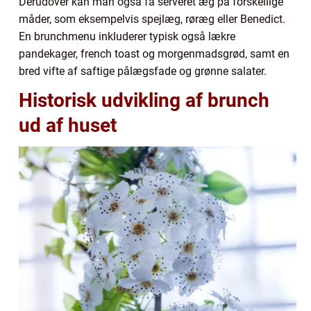
Derudover kan man også få serveret æg på forskellige
måder, som eksempelvis spejlæg, røræg eller Benedict.
En brunchmenu inkluderer typisk også lækre
pandekager, french toast og morgenmadsgrød, samt en
bred vifte af saftige pålægsfade og grønne salater.
Historisk udvikling af brunch
ud af huset