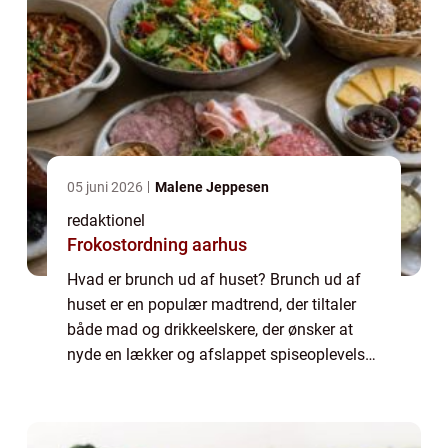
05 juni 2026
Malene Jeppesen
redaktionel
Frokostordning aarhus
Hvad er brunch ud af huset? Brunch ud af
huset er en populær madtrend, der tiltaler
både mad og drikkeelskere, der ønsker at
nyde en lækker og afslappet spiseoplevelse
hvor som helst. Det er en fantastisk
mulighed for at samle venner og familie og
fo...