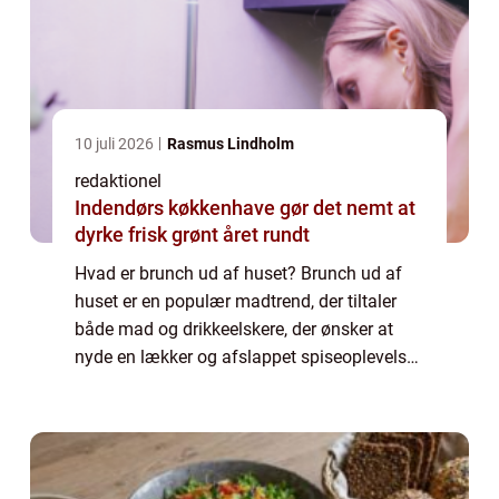
10 juli 2026
Rasmus Lindholm
redaktionel
Indendørs køkkenhave gør det nemt at
dyrke frisk grønt året rundt
Hvad er brunch ud af huset? Brunch ud af
huset er en populær madtrend, der tiltaler
både mad og drikkeelskere, der ønsker at
nyde en lækker og afslappet spiseoplevelse
hvor som helst. Det er en fantastisk
mulighed for at samle venner og familie og
fo...