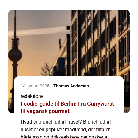
mulighed for at samle venner og familie og
fo...
14 januar 2026
Thomas Andersen
redaktionel
Foodie-guide til Berlin: Fra Currywurst
til vegansk gourmet
Hvad er brunch ud af huset? Brunch ud af
huset er en populær madtrend, der tiltaler
både mad og drikkeelskere, der ønsker at