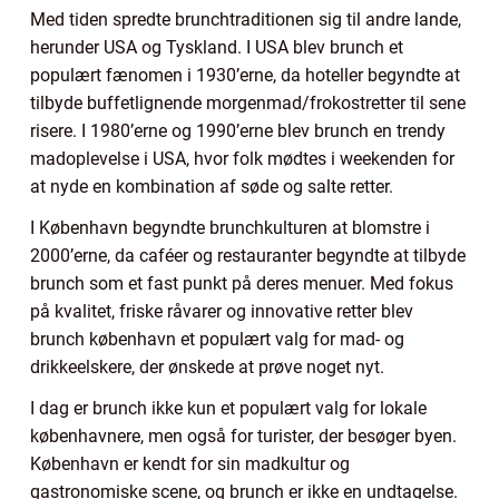
Med tiden spredte brunchtraditionen sig til andre lande,
herunder USA og Tyskland. I USA blev brunch et
populært fænomen i 1930’erne, da hoteller begyndte at
tilbyde buffetlignende morgenmad/frokostretter til sene
risere. I 1980’erne og 1990’erne blev brunch en trendy
madoplevelse i USA, hvor folk mødtes i weekenden for
at nyde en kombination af søde og salte retter.
I København begyndte brunchkulturen at blomstre i
2000’erne, da caféer og restauranter begyndte at tilbyde
brunch som et fast punkt på deres menuer. Med fokus
på kvalitet, friske råvarer og innovative retter blev
brunch københavn et populært valg for mad- og
drikkeelskere, der ønskede at prøve noget nyt.
I dag er brunch ikke kun et populært valg for lokale
københavnere, men også for turister, der besøger byen.
København er kendt for sin madkultur og
gastronomiske scene, og brunch er ikke en undtagelse.