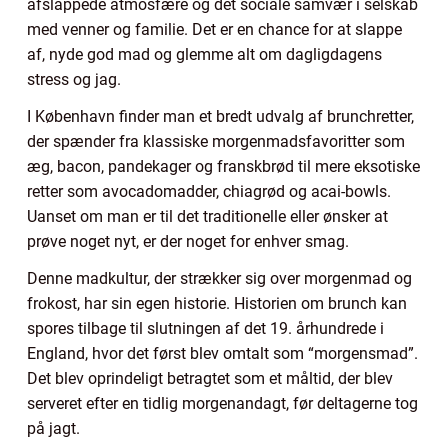
afslappede atmosfære og det sociale samvær i selskab
med venner og familie. Det er en chance for at slappe
af, nyde god mad og glemme alt om dagligdagens
stress og jag.
I København finder man et bredt udvalg af brunchretter,
der spænder fra klassiske morgenmadsfavoritter som
æg, bacon, pandekager og franskbrød til mere eksotiske
retter som avocadomadder, chiagrød og acai-bowls.
Uanset om man er til det traditionelle eller ønsker at
prøve noget nyt, er der noget for enhver smag.
Denne madkultur, der strækker sig over morgenmad og
frokost, har sin egen historie. Historien om brunch kan
spores tilbage til slutningen af det 19. århundrede i
England, hvor det først blev omtalt som “morgensmad”.
Det blev oprindeligt betragtet som et måltid, der blev
serveret efter en tidlig morgenandagt, før deltagerne tog
på jagt.