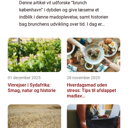
Denne artikel vil udforske “brunch
københavn” i dybden og give læserne et
indblik i denne madoplevelse, samt historien
bag brunchens udvikling over tid. I dag er
“brunch københavn” en etableret tradition og
en kulinarisk oplev...
01 december 2025
28 november 2025
Vinrejser i Sydafrika:
Hverdagsmad uden
Smag, natur og historie
stress: Tips til afslappet
madlav...