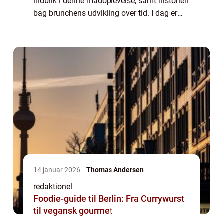
indblik i denne madoplevelse, samt historien
bag brunchens udvikling over tid. I dag er
“brunch københavn” en etableret tradition og
en kulinarisk oplev...
14 januar 2026
Thomas Andersen
redaktionel
Foodie-guide til Berlin: Fra Currywurst
til vegansk gourmet