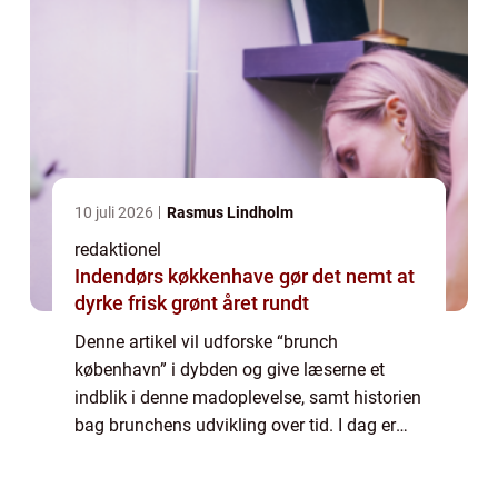
10 juli 2026
Rasmus Lindholm
redaktionel
Indendørs køkkenhave gør det nemt at
dyrke frisk grønt året rundt
Denne artikel vil udforske “brunch
københavn” i dybden og give læserne et
indblik i denne madoplevelse, samt historien
bag brunchens udvikling over tid. I dag er
“brunch københavn” en etableret tradition og
en kulinarisk oplev...