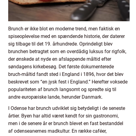
Brunch er ikke blot en moderne trend, men faktisk en
spiseoplevelse med en spændende historie, der daterer
sig tilbage til det 19. århundrede. Oprindeligt blev
brunchen betragtet som en overdådig luksus for rigfolk,
der ønskede at nyde en afslappende måltid efter
søndagens kirkebesøg. Det første dokumenterede
bruch-måltid fandt sted i England i 1896, hvor det blev
beskrevet som “en jysk fest i England.” Herefter voksede
populariteten af brunch langsomt og spredte sig til
andre europæiske lande, herunder Danmark.
I Odense har brunch udviklet sig betydeligt i de seneste
årtier. Byen har altid været kendt for sin gastronomi,
men i de senere år er brunch blevet en fast bestanddel
af odenseanernes madkultur. En række caféer,