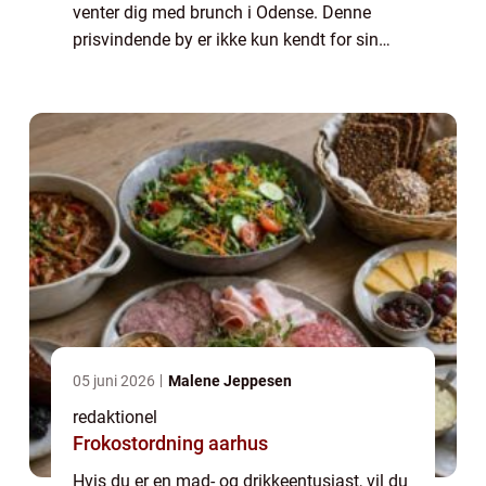
venter dig med brunch i Odense. Denne
prisvindende by er ikke kun kendt for sin
litteratur og historie, men også for dens
varierede og udsøgte madscene. Brun...
05 juni 2026
Malene Jeppesen
redaktionel
Frokostordning aarhus
Hvis du er en mad- og drikkeentusiast, vil du