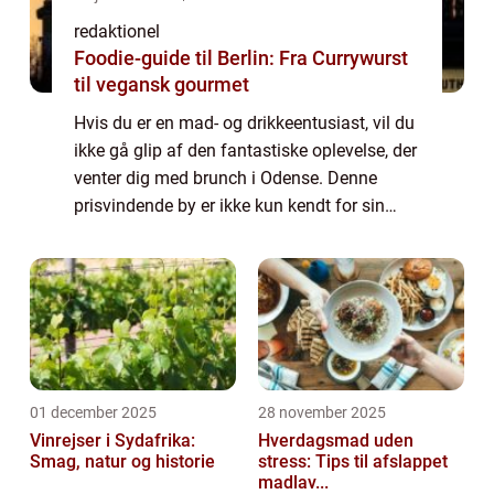
redaktionel
Foodie-guide til Berlin: Fra Currywurst
til vegansk gourmet
Hvis du er en mad- og drikkeentusiast, vil du
ikke gå glip af den fantastiske oplevelse, der
venter dig med brunch i Odense. Denne
prisvindende by er ikke kun kendt for sin
litteratur og historie, men også for dens
varierede og udsøgte madscene. Brun...
01 december 2025
28 november 2025
Vinrejser i Sydafrika:
Hverdagsmad uden
Smag, natur og historie
stress: Tips til afslappet
madlav...