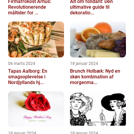
Firmafrokost Århus:
Alt om fondant: Den
Revolutionerende
ultimative guide til
måltider for ...
dekoratio...
06 marts 2024
18 januar 2024
Tapas Aalborg: En
Brunch Holbæk: Nyd en
smagsoplevelse i
skøn kombination af
Nordjyllands hj...
morgenma...
18 januar 2024
18 januar 2024