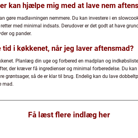
er kan hjælpe mig med at lave nem afte
 kan gøre madlavningen nemmere. Du kan investere i en slowcook
e retter med minimal indsats. Derudover er det godt at have gr
yder og pander.
tid i køkkenet, når jeg laver aftensmad?
køkkenet. Planlæg din uge og forbered en madplan og indkøbslist
ter, der kræver få ingredienser og minimal forberedelse. Du kan 
e grøntsager, så de er klar til brug. Endelig kan du lave dobbelt
ve mad.
Få læst flere indlæg her