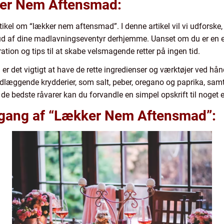
kker Nem Aftensmad:
kel om “lækker nem aftensmad”. I denne artikel vil vi udforske
 af dine madlavningseventyr derhjemme. Uanset om du er en erf
ation og tips til at skabe velsmagende retter på ingen tid.
r det vigtigt at have de rette ingredienser og værktøjer ved hån
læggende krydderier, som salt, peber, oregano og paprika, samt 
 de bedste råvarer kan du forvandle en simpel opskrift til noget 
mgang af “Lækker Nem Aftensmad”: