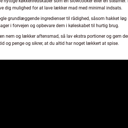
gle nyttige køkkenredskaber som en slowcooker eller en steamer.
 dig mulighed for at lave lækker mad med minimal indsats.
gle grundlæggende ingredienser til rådighed, såsom hakket løg og
ger i forvejen og opbevare dem i køleskabet til hurtig brug.
 en nem og lækker aftensmad, så lav ekstra portioner og gem dem t
 tid og penge og sikrer, at du altid har noget lækkert at spise.