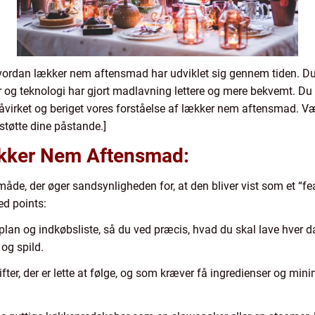
hvordan lækker nem aftensmad har udviklet sig gennem tiden. D
og teknologi har gjort madlavning lettere og mere bekvemt. Du
 påvirket og beriget vores forståelse af lækker nem aftensmad. V
 støtte dine påstande.]
ækker Nem Aftensmad:
 måde, der øger sandsynligheden for, at den bliver vist som et “f
ed points:
an og indkøbsliste, så du ved præcis, hvad du skal lave hver dag
og spild.
fter, der er lette at følge, og som kræver få ingredienser og min