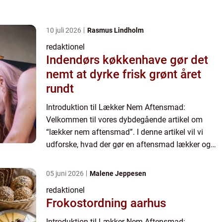
10 juli 2026
Rasmus Lindholm
redaktionel
Indendørs køkkenhave gør det
nemt at dyrke frisk grønt året
rundt
Introduktion til Lækker Nem Aftensmad:
Velkommen til vores dybdegående artikel om
“lækker nem aftensmad”. I denne artikel vil vi
udforske, hvad der gør en aftensmad lækker og
nem, og hvordan du kan få mest ud af dine
madlavningseventyr de...
05 juni 2026
Malene Jeppesen
redaktionel
Frokostordning aarhus
Introduktion til Lækker Nem Aftensmad: