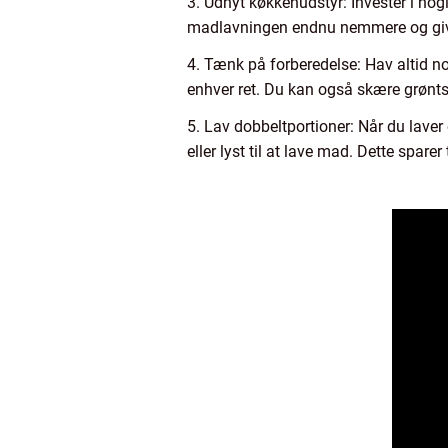
3. Udnyt køkkenudstyr: Investér i no
madlavningen endnu nemmere og give
4. Tænk på forberedelse: Hav altid no
enhver ret. Du kan også skære grøntsa
5. Lav dobbeltportioner: Når du laver
eller lyst til at lave mad. Dette sparer