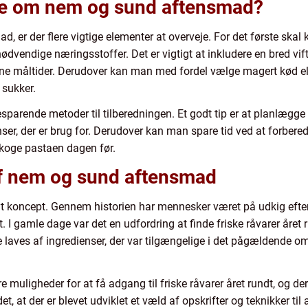
vide om nem og sund aftensmad?
, er der flere vigtige elementer at overveje. For det første ska
dvendige næringsstoffer. Det er vigtigt at inkludere en bred vifte
sine måltider. Derudover kan man med fordel vælge magert kød ell
 sukker.
esparende metoder til tilberedningen. Et godt tip er at planlægg
enser, der er brug for. Derudover kan man spare tid ved at forber
 koge pastaen dagen før.
 af nem og sund aftensmad
t koncept. Gennem historien har mennesker været på udkig efter
 I gamle dage var det en udfordring at finde friske råvarer året
kunne laves af ingredienser, der var tilgængelige i det pågældend
ere muligheder for at få adgang til friske råvarer året rundt, og d
t, at der er blevet udviklet et væld af opskrifter og teknikker t