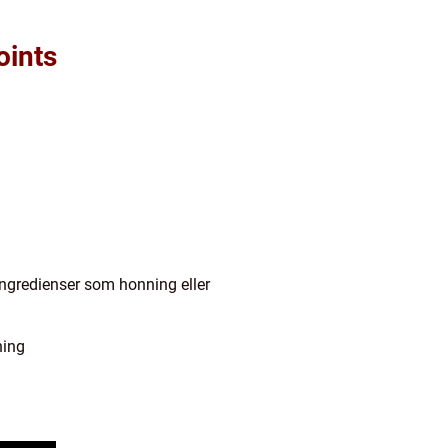
oints
 ingredienser som honning eller
ning