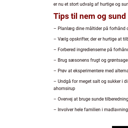
er nu et stort udvalg af hurtige og su
Tips til nem og sund
– Planlæg dine måltider på forhånd o
– Vælg opskrifter, der er hurtige at t
– Forbered ingredienserne på forhånd 
– Brug sæsonens frugt og grøntsager f
– Prøv at eksperimentere med alternat
– Undgå for meget salt og sukker i di
ahornsirup
– Overvej at bruge sunde tilberednin
– Involver hele familien i madlavninge