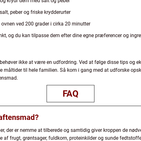
e og krydr dem med salt og peber
alt, peber og friske krydderurter
i ovnen ved 200 grader i cirka 20 minutter
kt, og du kan tilpasse dem efter dine egne præferencer og ingred
ehøver ikke at være en udfordring. Ved at følge disse tips og e
 måltider til hele familien. Så kom i gang med at udforske ops
tensmad.
FAQ
 aftensmad?
, der er nemme at tilberede og samtidig giver kroppen de nødv
e af frugt, grøntsager, fuldkorn, proteinkilder og sunde fedtstoff