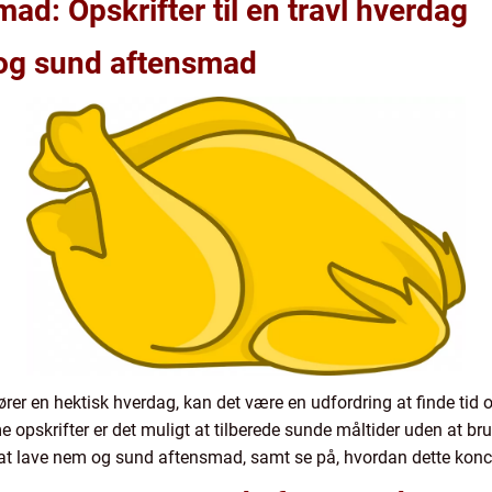
d: Opskrifter til en travl hverdag
 og sund aftensmad
er en hektisk hverdag, kan det være en udfordring at finde tid o
skrifter er det muligt at tilberede sunde måltider uden at bruge
l at lave nem og sund aftensmad, samt se på, hvordan dette koncep