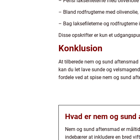
– Pensl laksefileterne med olivenoli
– Bland rodfrugterne med olivenolie, s
– Bag laksefileterne og rodfrugterne 
Disse opskrifter er kun et udgangspun
Konklusion
At tilberede nem og sund aftensmad b
kan du let lave sunde og velsmagende
fordele ved at spise nem og sund af
Hvad er nem og sund
Nem og sund aftensmad er måltider
indebærer at inkludere en bred vift