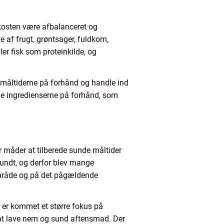
l kosten være afbalanceret og
 af frugt, grøntsager, fuldkorn,
er fisk som proteinkilde, og
e måltiderne på forhånd og handle ind
ede ingredienserne på forhånd, som
 måder at tilberede sunde måltider
 rundt, og derfor blev mange
e område og på det pågældende
er er kommet et større fokus på
il at lave nem og sund aftensmad. Der