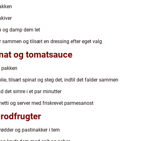
pakken
skiver
rn og damp dem let
r sammen og tilsæt en dressing efter eget valg
inat og tomatsauce
å pakken
lie, tilsæt spinat og steg det, indtil det falder sammen
d det simre i et par minutter
tti og server med friskrevet parmesanost
rodfrugter
rødder og pastinakker i tern