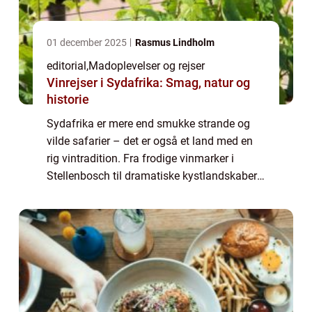
01 december 2025
Rasmus Lindholm
editorial
,
Madoplevelser og rejser
Vinrejser i Sydafrika: Smag, natur og
historie
Sydafrika er mere end smukke strande og
vilde safarier – det er også et land med en
rig vintradition. Fra frodige vinmarker i
Stellenbosch til dramatiske kystlandskaber i
Walker Bay byder vinrejser på en
kombination af smag, natur o...