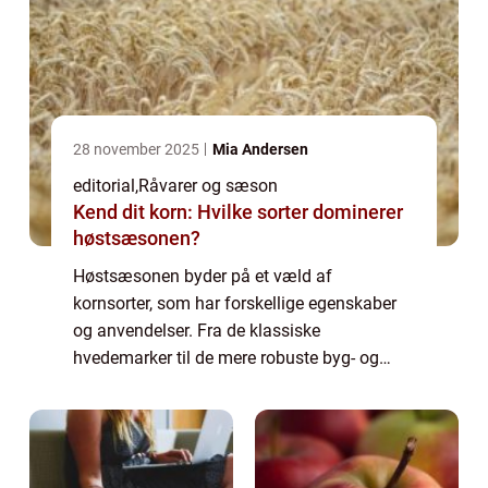
28 november 2025
Mia Andersen
editorial
,
Råvarer og sæson
Kend dit korn: Hvilke sorter dominerer
høstsæsonen?
Høstsæsonen byder på et væld af
kornsorter, som har forskellige egenskaber
og anvendelser. Fra de klassiske
hvedemarker til de mere robuste byg- og
rugmarker giver hvert kornslag sin egen
smag, tekstur og næringsvæ...