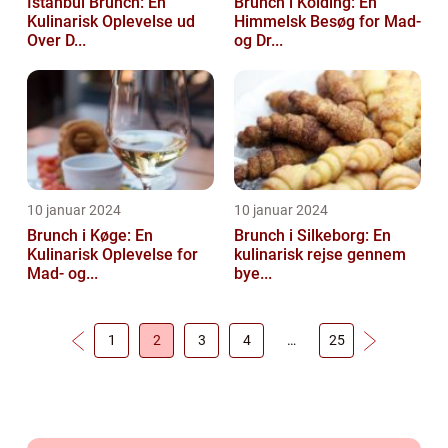
Istanbul Brunch: En
Brunch i Kolding: En
Kulinarisk Oplevelse ud
Himmelsk Besøg for Mad-
Over D...
og Dr...
10 januar 2024
10 januar 2024
Brunch i Køge: En
Brunch i Silkeborg: En
Kulinarisk Oplevelse for
kulinarisk rejse gennem
Mad- og...
bye...
1
2
3
4
…
25